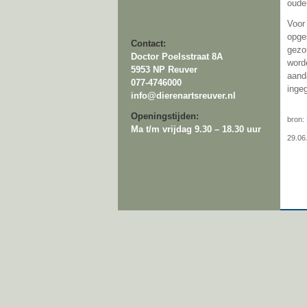
oude
Voor
opge
Contact:
gezo
Doctor Poelsstraat 8A
word
5953 NP Reuver
aand
077-4746000
ingeg
info@dierenartsreuver.nl
Openingstijden:
bron:
Ma t/m vrijdag 9.30 – 18.30 uur
29.06