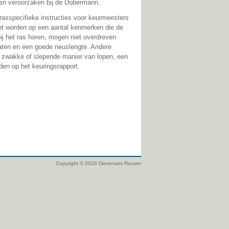
men veroorzaken bij de Dobermann.
asspecifieke instructies voor keurmeesters
oet worden op een aantal kenmerken die de
ij het ras horen, mogen niet overdreven
ten en een goede neuslengte. Andere
en zwakke of slepende manier van lopen, een
rden op het keuringsrapport.
Copyright © 2026 Dierenarts Reuver