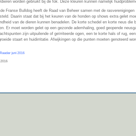
rdieren worden gebruikt bij de fok. Deze kleuren kunnen namelijk huidproble
 de Franse Bulldog heeft de Raad van Beheer samen met de rasverenigingen r
steld. Daarin staat dat bij het keuren van de honden op shows extra gelet m
ndheid van de dieren kunnen benadelen. De korte schedel en korte neus die b
en. Er moet worden gelet op een gezonde ademhaling, goed geopende neusga
achtspunten zijn uitpuilende of geïrriteerde ogen, een te korte hals of rug, e
roeide staart en huidirritatie. Afwijkingen op die punten moeten genoteerd wo
Raadar juni 2016
.2016