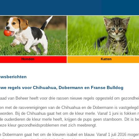
Honden
Katten
uwsberichten
uwe regels voor Chihuahua, Dobermann en Franse Bulldog
aad van Beheer heeft voor drie rassen nieuwe regels opgesteld om gezondhe
n met de rasverenigingen van de Chihuahua en de Dobermann is vastgelegd d
worden. Bij de Chihuahua gaat het om de kleur merle. Vanaf 1 juni is fokken m
de ouderdieren de kleur merle heeft, krijgen de pups geen stamboom. Dit is b
deze kleur gezondheidsproblemen met zich meebrengt.
de Dobermann gaat het om de kleuren isabel en blauw. Vanaf 1 juli 2016 mogen