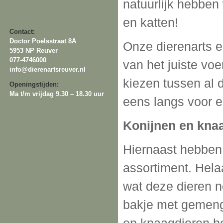
natuurlijk hebbe
en katten!
Contact:
Doctor Poelsstraat 8A
Onze dierenarts e
5953 NP Reuver
077-4746000
van het juiste voe
info@dierenartsreuver.nl
kiezen tussen al 
Openingstijden:
Ma t/m vrijdag 9.30 – 18.30 uur
eens langs voor 
Konijnen en kna
Hiernaast hebben 
assortiment. Hela
wat deze dieren n
bakje met gemengd