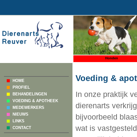
Honden
Voeding & apo
HOME
PROFIEL
In onze praktijk v
BEHANDELINGEN
VOEDING & APOTHEEK
dierenarts verkrij
MEDEWERKERS
NIEUWS
bijvoorbeeld blaa
LINKS
wat is vastgestel
CONTACT