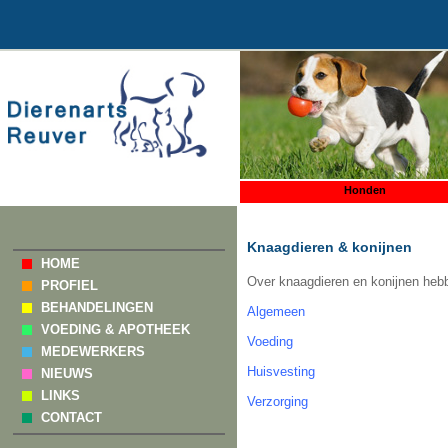
Honden
Knaagdieren & konijnen
HOME
Over knaagdieren en konijnen hebb
PROFIEL
BEHANDELINGEN
Algemeen
VOEDING & APOTHEEK
Voeding
MEDEWERKERS
Huisvesting
NIEUWS
LINKS
Verzorging
CONTACT