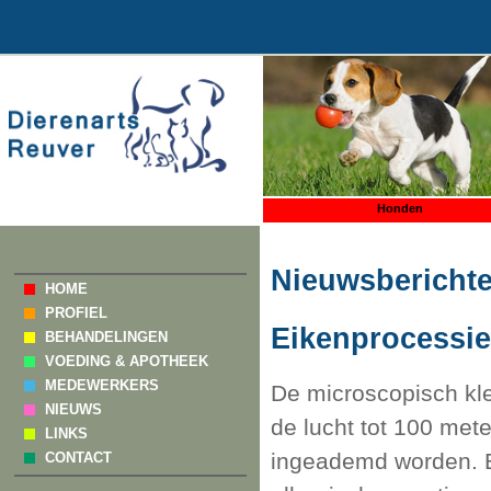
Honden
Nieuwsbericht
HOME
PROFIEL
Eikenprocessie
BEHANDELINGEN
VOEDING & APOTHEEK
MEDEWERKERS
De microscopisch kl
NIEUWS
de lucht tot 100 met
LINKS
ingeademd worden. B
CONTACT