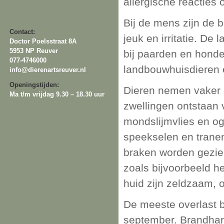
allergische reacties
Bij de mens zijn de b
Contact:
jeuk en irritatie. De
Doctor Poelsstraat 8A
5953 NP Reuver
bij paarden en hond
077-4746000
landbouwhuisdieren 
info@dierenartsreuver.nl
Openingstijden:
Dieren nemen vaker 
Ma t/m vrijdag 9.30 – 18.30 uur
zwellingen ontstaan 
mondslijmvlies en o
speekselen en tranen
braken worden gezien
zoals bijvoorbeeld h
huid zijn zeldzaam, 
De meeste overlast b
september. Brandhar